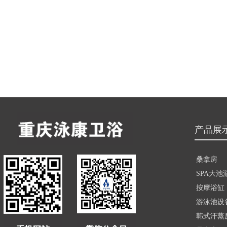
产品展
桑拿房
SPA大池
按摩浴缸
游泳池设
韩式汗蒸